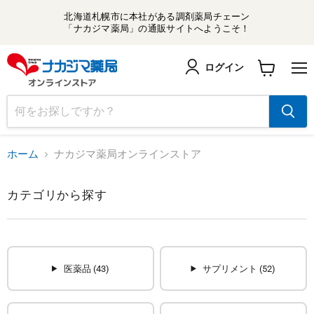
北海道札幌市に本社がある調剤薬局チェーン
「ナカジマ薬局」の通販サイトへようこそ！
ログイン
メ
カ
ニ
ー
ュ
ト
ー
を
見
る
ホーム
ナカジマ薬局オンラインストア
カテゴリから探す
医薬品 (43)
サプリメント (52)