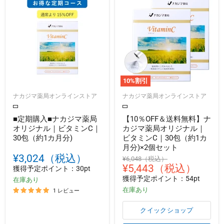
10
%割引
ナカジマ薬局オンラインストア
ナカジマ薬局オンラインストア
■定期購入■ナカジマ薬局
【10％OFF＆送料無料】ナ
オリジナル｜ビタミンC｜
カジマ薬局オリジナル｜
30包（約1カ月分)
ビタミンC｜30包（約1カ
月分)×2個セット
¥3,024（税込）
元
¥6,048（税込）
現
¥5,443（税込）
の
獲得予定ポイント：30pt
価
在
獲得予定ポイント：54pt
在庫あり
格
の
在庫あり
1 レビュー
価
クイックショップ
格