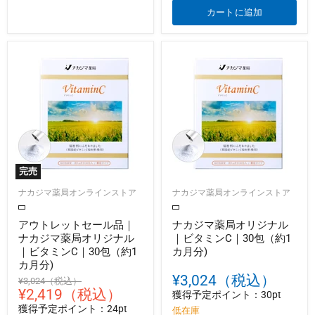
カートに追加
完売
ナカジマ薬局オンラインストア
ナカジマ薬局オンラインストア
アウトレットセール品｜
ナカジマ薬局オリジナル
ナカジマ薬局オリジナル
｜ビタミンC｜30包（約1
｜ビタミンC｜30包（約1
カ月分)
カ月分)
¥3,024（税込）
元
¥3,024（税込）
現
¥2,419（税込）
の
獲得予定ポイント：30pt
価
在
獲得予定ポイント：24pt
低在庫