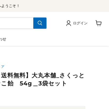
へようこそ！
ログイン
カ
ー
ト
わせ
を
見
る
トア
送料無料】大丸本舗_さくっと
こ飴 54g＿3袋セット