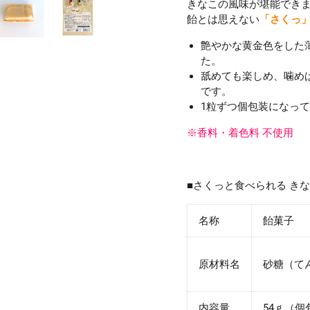
きなこの風味が堪能でき
飴とは思えない
「さくっ
艶やかな黄金色をした
た。
舐めても楽しめ、噛め
です。
1粒ずつ個包装になっ
※香料・着色料 不使用
■さくっと食べられる きな
名称
飴菓子
原材料名
砂糖（て
内容量
54ｇ（個