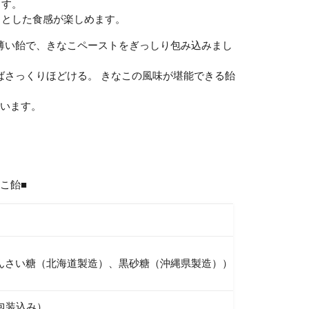
ます。
」
とした食感が楽しめます。
薄い飴で、きなこペーストをぎっしり包み込みまし
ばさっくりほどける。 きなこの風味が堪能できる飴
ています。
こ飴■
んさい糖（北海道製造）、黒砂糖（沖縄県製造））、大豆きな粉、
包装込み）