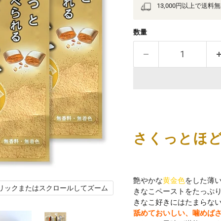
13,000円以上で送料
数量
さくっとほ
艶やかな
黄金色
をした薄
リックまたはスクロールしてズーム
きなこペーストをたっぷ
きなこ好きにはたまらな
舐めておいしい、噛めば