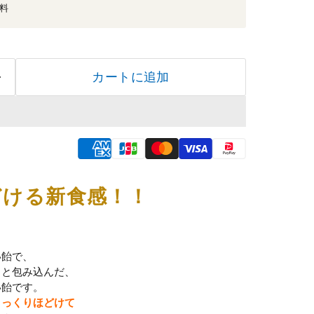
無料
カートに追加
どける新食感！！
い飴で、
りと包み込んだ、
い飴です。
さっくりほどけて