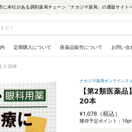
市に本社がある調剤薬局チェーン「ナカジマ薬局」の通販サイト
内
定期購入について
医薬品販売について
お問い合
LＸ20本
ナカジマ薬局オンラインス
【第2類医薬品】
20本
現在の価格
¥1,078（税込）
獲得予定ポイント：10pt