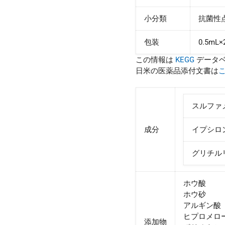
小分類
抗菌性
包装
0.5mL
この情報は
KEGG
データ
日米の医薬品添付文書は
スルファ
成分
イプシロン
グリチル
ホウ酸
ホウ砂
アルギン酸
ヒプロメロ
添加物