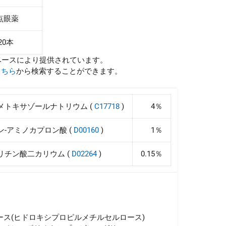
点眼薬
×20本
ベースにより提供されています。
こちら
から検索することができます。
メトキサゾールナトリウム (
C17718
)
4％
-アミノカプロン酸 (
D00160
)
1％
リチン酸二カリウム (
D02264
)
0.15％
ース(ヒドロキシプロピルメチルセルロース)