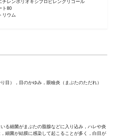
エチレンポリオキシプロピレングリコール
ト80
トリウム
やり目），目のかゆみ，眼瞼炎（まぶたのただれ）
にいる細菌がまぶたの脂腺などに入り込み，ハレや炎
は，細菌が結膜に感染して起こることが多く，白目が