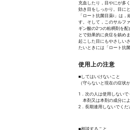
充血したり，目やにが多
効き目をしっかり。目に
「ロート抗菌目薬i」は，
す。そして，このサルフ
ギン酸の2つの粘稠剤を配
とで効果的に炎症を鎮めま
起こした目にもやさしい
たいときには「ロート抗菌
使用上の注意
■してはいけないこと
（守らないと現在の症状
1．次の人は使用しないで
本剤又は本剤の成分によ
2．長期連用しないでくだ
■相談すること