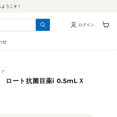
へようこそ！
ログイン
カ
ー
ト
わせ
を
見
る
トア
 ロート抗菌目薬i 0.5mLＸ