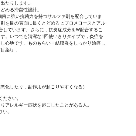
く出たりします。
とどめる滞留性設計。
細菌に強い抗菌力を持つサルファ剤を配合していま
ァ剤を目の表面に長くとどめるヒプロメロースとアル
合しています。さらに，抗炎症成分をW配合するこ
す。いつでも清潔な1回使いきりタイプで，炎症を
さし心地です。ものもらい・結膜炎をしっかり治療し
目薬i」。
が悪化したり，副作用が起こりやすくなる）
ください。
りアレルギー症状を起こしたことがある人。
さい。