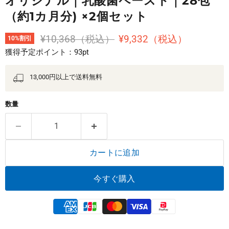
オリジナル｜乳酸菌ペースト｜28包
（約1カ月分) ×2個セット
元の価格
現在の価格
¥10,368（税込）
¥9,332（税込）
10
%割引
獲得予定ポイント：93pt
13,000円以上で送料無料
数量
カートに追加
今すぐ購入