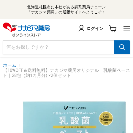
北海道札幌市に本社がある調剤薬局チェーン
「ナカジマ薬局」の通販サイトへようこそ！
ログイン
メ
カ
ニ
ー
ュ
ト
ー
を
見
る
ホーム
【10%OFF＆送料無料】ナカジマ薬局オリジナル｜乳酸菌ペース
ト｜28包（約1カ月分) ×2個セット