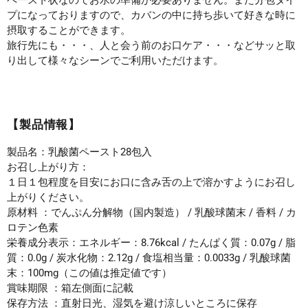
ペースト状なのでお水の準備が必要ありません。また分包タイ
プになっておりますので、カバンの中に持ち歩いて好きな時に
摂取することができます。
旅行先にも・・・、人と会う前のお口ケア・・・などサッと取
り出して様々なシーンでご利用いただけます。
【製品情報】
製品名：乳酸菌ペースト28包入
お召し上がり方：
１日１包程度を目安にお口に含み舌の上で溶かすようにお召し
上がりください。
原材料 ：でんぷん分解物（国内製造） / 乳酸球菌末 / 香料 / カ
ロテン色素
栄養成分表示：エネルギー：8.76kcal / たんぱく質：0.07g / 脂
質：0.0g / 炭水化物：2.12g / 食塩相当量：0.0033g / 乳酸球菌
末：100mg（この値は推定値です）
賞味期限 ：箱左側面に記載
保存方法 ：直射日光、湿気を避け涼しいところに保存