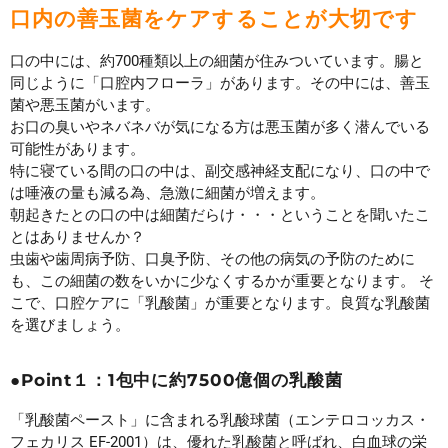
口内の善玉菌をケアすることが大切です
口の中には、約700種類以上の細菌が住みついています。腸と
同じように「口腔内フローラ」があります。その中には、善玉
菌や悪玉菌がいます。
お口の臭いやネバネバが気になる方は悪玉菌が多く潜んでいる
可能性があります。
特に寝ている間の口の中は、副交感神経支配になり、口の中で
は唾液の量も減る為、急激に細菌が増えます。
朝起きたとの口の中は細菌だらけ・・・ということを聞いたこ
とはありませんか？
虫歯や歯周病予防、口臭予防、その他の病気の予防のために
も、この細菌の数をいかに少なくするかが重要となります。 そ
こで、口腔ケアに「乳酸菌」が重要となります。良質な乳酸菌
を選びましょう。
●Point１：1包中に約7500億個の乳酸菌
「乳酸菌ペースト」に含まれる乳酸球菌（エンテロコッカス・
フェカリス EF-2001）は、優れた乳酸菌と呼ばれ、白血球の栄